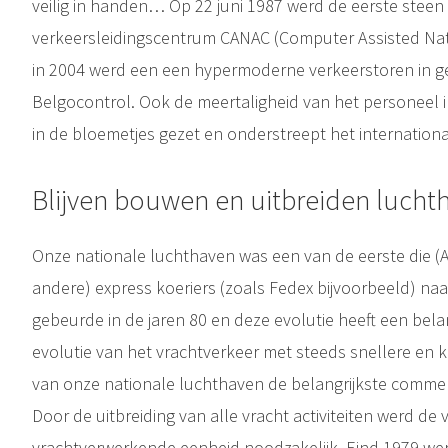
veilig in handen… Op 22 juni 1987 werd de eerste steen
verkeersleidingscentrum CANAC (Computer Assisted Natio
in 2004 werd een een hypermoderne verkeerstoren in 
Belgocontrol. Ook de meertaligheid van het personeel
in de bloemetjes gezet en onderstreept het internation
Blijven bouwen en uitbreiden luch
Onze nationale luchthaven was een van de eerste die (
andere) express koeriers (zoals Fedex bijvoorbeeld) na
gebeurde in de jaren 80 en deze evolutie heeft een bel
evolutie van het vrachtverkeer met steeds snellere en ko
van onze nationale luchthaven de belangrijkste comme
Door de uitbreiding van alle vracht activiteiten werd de
vrachtverwerkende eenheid noodzakelijk. Eind 1979 wer