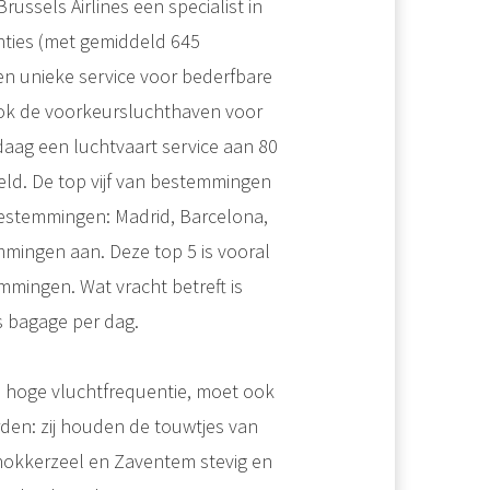
ssels Airlines een specialist in
nties (met gemiddeld 645
n unieke service voor bederfbare
s ook de voorkeursluchthaven voor
daag een luchtvaart service aan 80
eld. De top vijf van bestemmingen
estemmingen: Madrid, Barcelona,
mingen aan. Deze top 5 is vooral
mmingen. Wat vracht betreft is
s bagage per dag.
 hoge vluchtfrequentie, moet ook
den: zij houden de touwtjes van
nokkerzeel en Zaventem stevig en