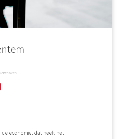
entem
uchthaven
 de economie, dat heeft het