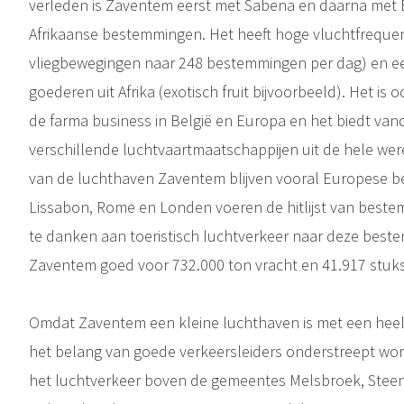
verleden is Zaventem eerst met Sabena en daarna met Bru
Afrikaanse bestemmingen. Het heeft hoge vluchtfreque
vliegbewegingen naar 248 bestemmingen per dag) en ee
goederen uit Afrika (exotisch fruit bijvoorbeeld). Het i
de farma business in België en Europa en het biedt van
verschillende luchtvaartmaatschappijen uit de hele wer
van de luchthaven Zaventem blijven vooral Europese b
Lissabon, Rome en Londen voeren de hitlijst van bestem
te danken aan toeristisch luchtverkeer naar deze beste
Zaventem goed voor 732.000 ton vracht en 41.917 stuk
Omdat Zaventem een kleine luchthaven is met een heel
het belang van goede verkeersleiders onderstreept wor
het luchtverkeer boven de gemeentes Melsbroek, Stee