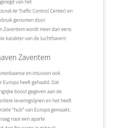
 gelegd van het
nal Air Traffic Control Center) en
gebruik genomen door
 in Zaventem wordt meer dan eens
ale karakter van de luchthaven!
thaven Zaventem
Amerikaanse en intussen ook
ar Europa heeft gehaald. Dat
angrijke boost gegeven aan de
rtere leveringslijnen en het heeft
rciële “hub” van Europa gemaakt.
 vraag naar een aparte
d dan Brucargo in gebruik