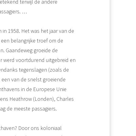
etekend terwijl de andere
assagiers. …
 in 1958. Het was het jaar van de
een belangrijke troef om de
den. Gaandeweg groeide de
r werd voortdurend uitgebreid en
 Ondanks tegenslagen (zoals de
n een van de snelst groeiende
uchthavens in de Europese Unie
vens Heathrow (Londen), Charles
aag de meeste passagiers.
hthaven? Door ons koloniaal