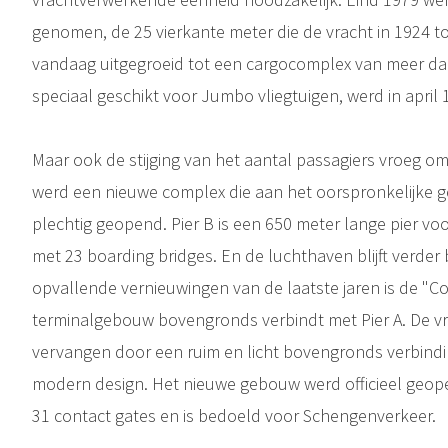
genomen, de 25 vierkante meter die de vracht in 1924 t
vandaag uitgegroeid tot een cargocomplex van meer da
speciaal geschikt voor Jumbo vliegtuigen, werd in april
Maar ook de stijging van het aantal passagiers vroeg o
werd een nieuwe complex die aan het oorspronkelijke 
plechtig geopend. Pier B is een 650 meter lange pier 
met 23 boarding bridges. En de luchthaven blijft verde
opvallende vernieuwingen van de laatste jaren is de "C
terminalgebouw bovengronds verbindt met Pier A. De v
vervangen door een ruim en licht bovengronds verbind
modern design. Het nieuwe gebouw werd officieel geope
31 contact gates en is bedoeld voor Schengenverkeer.