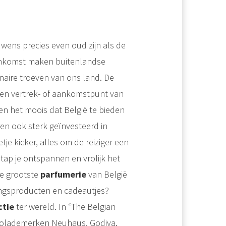
uwens precies even oud zijn als de
aankomst maken buitenlandse
inaire troeven van ons land. De
een vertrek- of aankomstpunt van
 en het moois dat België te bieden
ren ook sterk geïnvesteerd in
tje kicker, alles om de reiziger een
stap je ontspannen en vrolijk het
 de grootste
parfumerie
van België
ingsproducten en cadeautjes?
ctie
ter wereld. In “The Belgian
ocolademerken Neuhaus, Godiva,