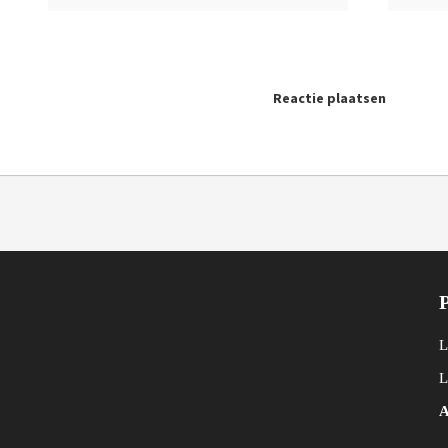
Reactie plaatsen
L
L
A