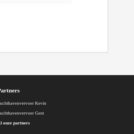
Partners
uchthavenvervoer Kevin
uchthavenvervoer Gent
l onze partners