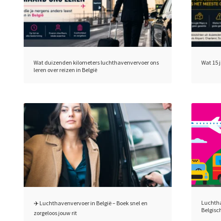
Wat duizenden kilometers luchthavenvervoer ons
Wat 15 
leren over reizen in België
Luchtha
✈️ Luchthavenvervoer in België – Boek snel en
Belgisc
zorgeloos jouw rit