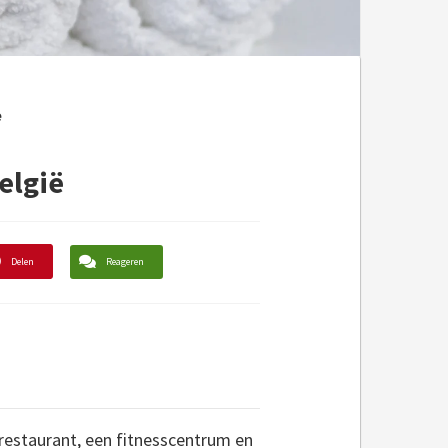
e
belgië
Delen
Reageren
n restaurant, een fitnesscentrum en