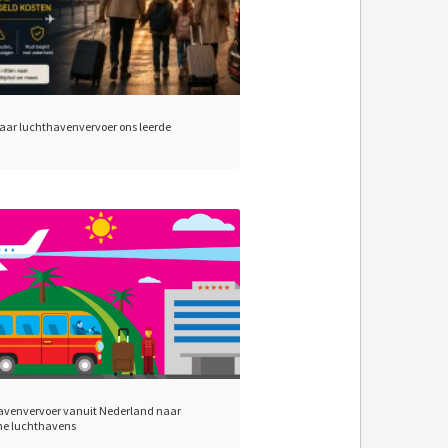
jaar luchthavenvervoer ons leerde
venvervoer vanuit Nederland naar
he luchthavens